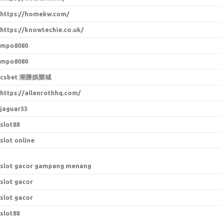
https://homekw.com/
https://knowtechie.co.uk/
mpo8080
mpo8080
csbet 潮勝娛樂城
https://allenrothhq.com/
jaguar33
slot88
slot online
slot gacor gampang menang
slot gacor
slot gacor
slot88