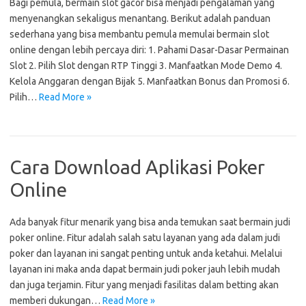
Bagi pemula, bermain slot gacor bisa menjadi pengalaman yang
menyenangkan sekaligus menantang. Berikut adalah panduan
sederhana yang bisa membantu pemula memulai bermain slot
online dengan lebih percaya diri: 1. Pahami Dasar-Dasar Permainan
Slot 2. Pilih Slot dengan RTP Tinggi 3. Manfaatkan Mode Demo 4.
Kelola Anggaran dengan Bijak 5. Manfaatkan Bonus dan Promosi 6.
Pilih…
Read More »
Cara Download Aplikasi Poker
Online
Ada banyak fitur menarik yang bisa anda temukan saat bermain judi
poker online. Fitur adalah salah satu layanan yang ada dalam judi
poker dan layanan ini sangat penting untuk anda ketahui. Melalui
layanan ini maka anda dapat bermain judi poker jauh lebih mudah
dan juga terjamin. Fitur yang menjadi fasilitas dalam betting akan
memberi dukungan…
Read More »