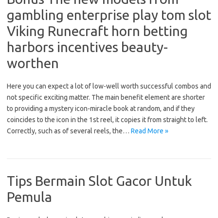
gambling enterprise play tom slot
Viking Runecraft horn betting
harbors incentives beauty-
worthen
Here you can expect a lot of low-well worth successful combos and
not specific exciting matter. The main benefit element are shorter
to providing a mystery icon-miracle book at random, and if they
coincides to the icon in the 1st reel, it copies it from straight to left.
Correctly, such as of several reels, the…
Read More »
Tips Bermain Slot Gacor Untuk
Pemula