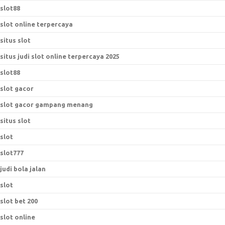
slot88
slot online terpercaya
situs slot
situs judi slot online terpercaya 2025
slot88
slot gacor
slot gacor gampang menang
situs slot
slot
slot777
judi bola jalan
slot
slot bet 200
slot online