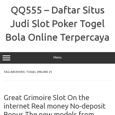
Skip
to
QQ555 – Daftar Situs
content
Judi Slot Poker Togel
Bola Online Terpercaya
Menu
TAG ARCHIVES:
TOGEL ONLINE 21
Great Grimoire Slot On the
internet Real money No-deposit
Bonus The new models from