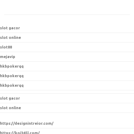
slot gacor
slot online
slot88
mejavip
hkbpokerqq
hkbpokerqq
hkbpokerqq
slot gacor
slot online
https://designintreior.com/
https://koi365l.com/