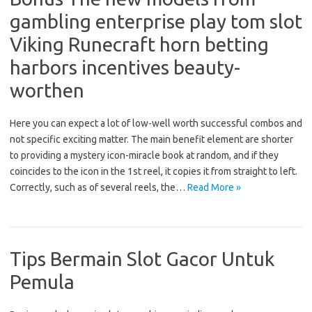
gambling enterprise play tom slot
Viking Runecraft horn betting
harbors incentives beauty-
worthen
Here you can expect a lot of low-well worth successful combos and
not specific exciting matter. The main benefit element are shorter
to providing a mystery icon-miracle book at random, and if they
coincides to the icon in the 1st reel, it copies it from straight to left.
Correctly, such as of several reels, the…
Read More »
Tips Bermain Slot Gacor Untuk
Pemula