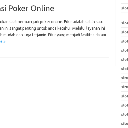
si Poker Online
slo
kan saat bermain judi poker online. Fitur adalah salah satu
slo
n ini sangat penting untuk anda ketahui. Melalui layanan ini
slo
h mudah dan juga terjamin. Fitur yang menjadi fasilitas dalam
e »
slo
slo
slo
slo
sit
sit
slo
slo
slo
sit