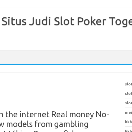
Situs Judi Slot Poker Tog
slo
slo
slo
n the internet Real money No-
mej
w models from gambling
hk
hk