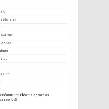
t
t777
i bola jalan
t
t bet 200
t online
hjong
 slot
t
us slot
t
r Information Please
Contact Us
sa seo judi