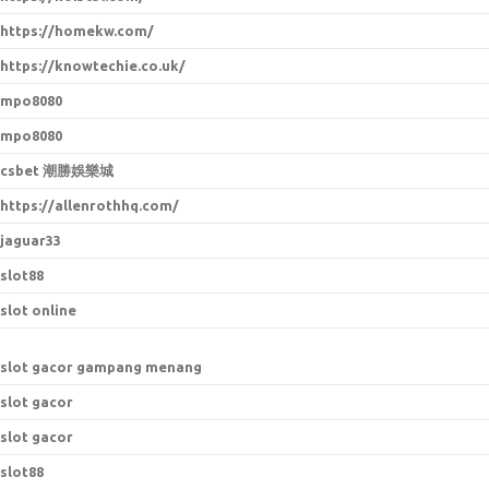
https://homekw.com/
https://knowtechie.co.uk/
mpo8080
mpo8080
csbet 潮勝娛樂城
https://allenrothhq.com/
jaguar33
slot88
slot online
slot gacor gampang menang
slot gacor
slot gacor
slot88