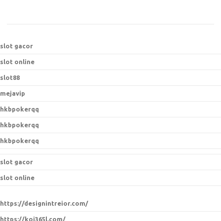
slot gacor
slot online
slot88
mejavip
hkbpokerqq
hkbpokerqq
hkbpokerqq
slot gacor
slot online
https://designintreior.com/
https://koi365l.com/