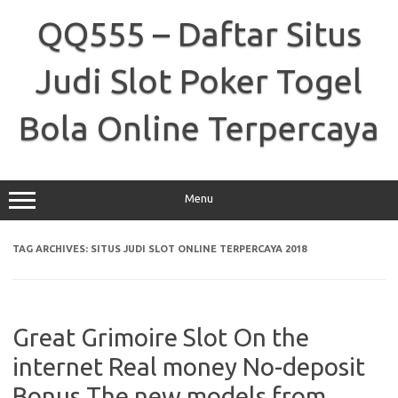
Skip
to
QQ555 – Daftar Situs
content
Judi Slot Poker Togel
Bola Online Terpercaya
Menu
TAG ARCHIVES:
SITUS JUDI SLOT ONLINE TERPERCAYA 2018
Great Grimoire Slot On the
internet Real money No-deposit
Bonus The new models from