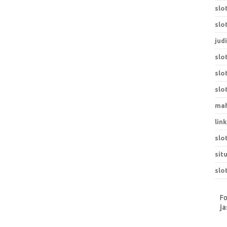
slo
slo
jud
slo
slo
slo
ma
link
slo
sit
slo
Fo
ja