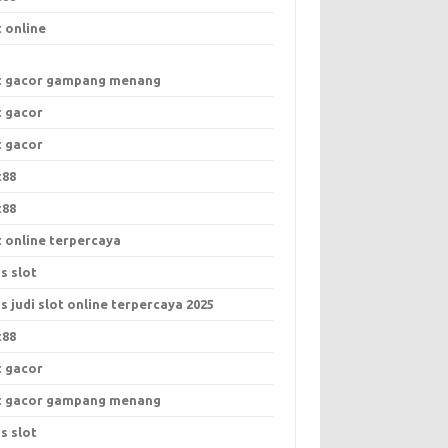
t online
t gacor gampang menang
t gacor
t gacor
t88
t88
t online terpercaya
us slot
us judi slot online terpercaya 2025
t88
t gacor
t gacor gampang menang
us slot