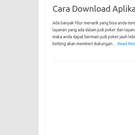
Cara Download Aplika
Ada banyak fitur menarik yang bisa anda temu
layanan yang ada dalam judi poker dan layana
maka anda dapat bermain judi poker jauh lebi
betting akan memberi dukungan…
Read Mor