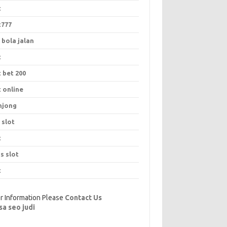
t
t777
i bola jalan
t
t bet 200
t online
hjong
 slot
t
us slot
t
r Information Please
Contact Us
sa seo judi