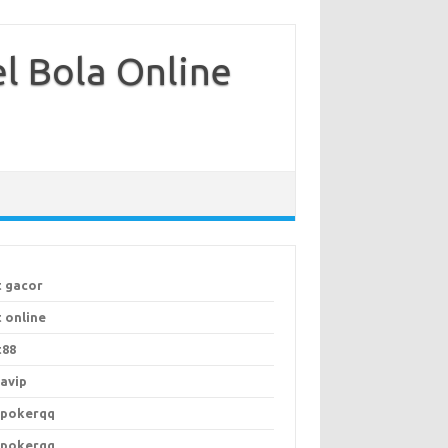
el Bola Online
t gacor
t online
t88
avip
bpokerqq
bpokerqq