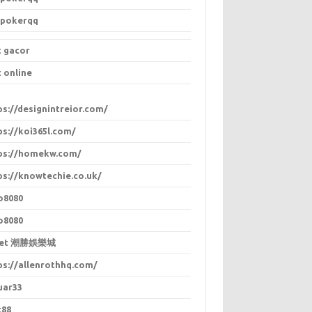
bpokerqq
t gacor
t online
ps://designintreior.com/
ps://koi365l.com/
ps://homekw.com/
ps://knowtechie.co.uk/
o8080
o8080
bet 潮勝娛樂城
ps://allenrothhq.com/
uar33
t88