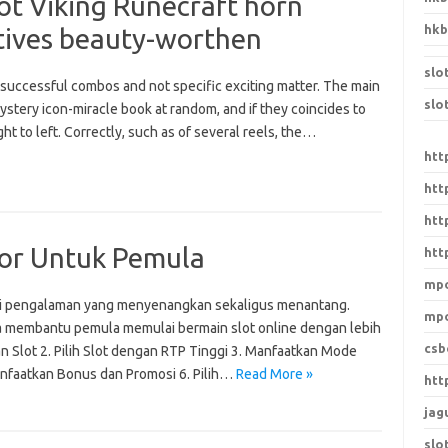
lot Viking Runecraft horn
hk
ntives beauty-worthen
slo
 successful combos and not specific exciting matter. The main
slo
ystery icon-miracle book at random, and if they coincides to
aight to left. Correctly, such as of several reels, the…
htt
htt
htt
cor Untuk Pemula
htt
mp
adi pengalaman yang menyenangkan sekaligus menantang.
mp
a membantu pemula memulai bermain slot online dengan lebih
cs
an Slot 2. Pilih Slot dengan RTP Tinggi 3. Manfaatkan Mode
anfaatkan Bonus dan Promosi 6. Pilih…
Read More »
htt
jag
slo