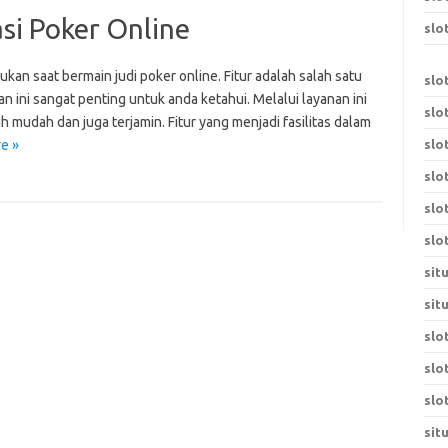
si Poker Online
slo
kan saat bermain judi poker online. Fitur adalah salah satu
slo
n ini sangat penting untuk anda ketahui. Melalui layanan ini
slo
h mudah dan juga terjamin. Fitur yang menjadi fasilitas dalam
e »
slo
slo
slo
slo
sit
sit
slo
slo
slo
sit