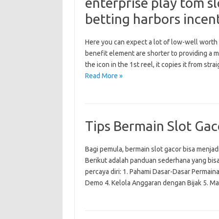
enterprise play tom s
betting harbors ince
Here you can expect a lot of low-well worth
benefit element are shorter to providing a m
the icon in the 1st reel, it copies it from str
Read More »
Tips Bermain Slot Ga
Bagi pemula, bermain slot gacor bisa menj
Berikut adalah panduan sederhana yang bis
percaya diri: 1. Pahami Dasar-Dasar Permain
Demo 4. Kelola Anggaran dengan Bijak 5. M