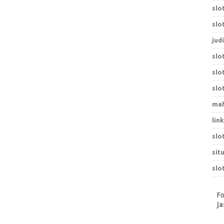
slo
slo
jud
slo
slo
slo
ma
link
slo
sit
slo
Fo
ja