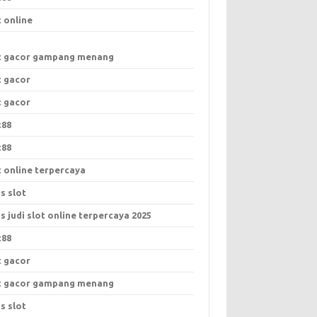
t online
t gacor gampang menang
t gacor
t gacor
t88
t88
t online terpercaya
us slot
us judi slot online terpercaya 2025
t88
t gacor
t gacor gampang menang
us slot