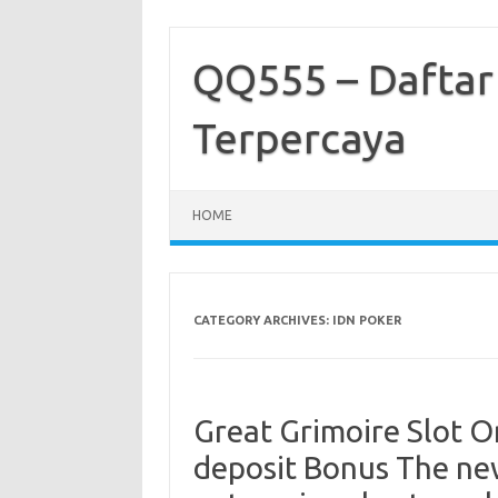
Skip
to
content
QQ555 – Daftar 
Terpercaya
HOME
CATEGORY ARCHIVES:
IDN POKER
Great Grimoire Slot O
deposit Bonus The ne