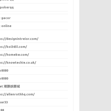
bpokerqq
t gacor
t online
ps://designintreior.com/
ps://koi365l.com/
ps://homekw.com/
ps://knowtechie.co.uk/
o8080
o8080
bet 潮勝娛樂城
ps://allenrothhq.com/
uar33
t88