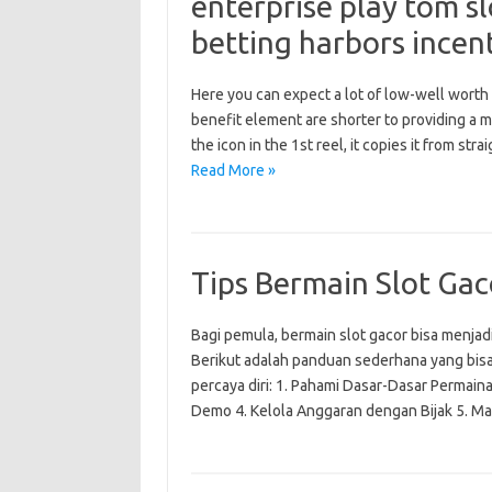
enterprise play tom s
betting harbors ince
Here you can expect a lot of low-well worth
benefit element are shorter to providing a m
the icon in the 1st reel, it copies it from str
Read More »
Tips Bermain Slot Ga
Bagi pemula, bermain slot gacor bisa menj
Berikut adalah panduan sederhana yang bis
percaya diri: 1. Pahami Dasar-Dasar Permain
Demo 4. Kelola Anggaran dengan Bijak 5. M