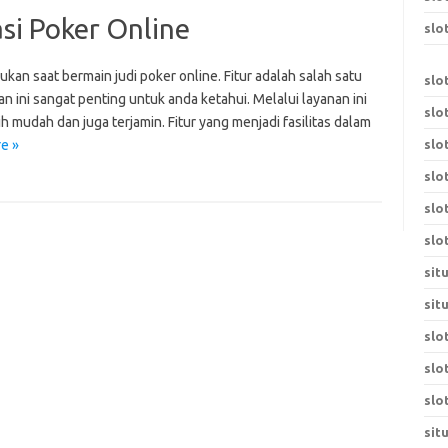
si Poker Online
slo
kan saat bermain judi poker online. Fitur adalah salah satu
slo
n ini sangat penting untuk anda ketahui. Melalui layanan ini
slo
h mudah dan juga terjamin. Fitur yang menjadi fasilitas dalam
e »
slo
slo
slo
slo
sit
sit
slo
slo
slo
sit