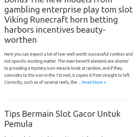
gambling enterprise play tom slot
Viking Runecraft horn betting
harbors incentives beauty-
worthen
Here you can expect a lot of low-well worth successful combos and
not specific exciting matter. The main benefit element are shorter
to providing a mystery icon-miracle book at random, and if they
coincides to the icon in the 1st reel, it copies it from straight to left.
Correctly, such as of several reels, the…
Read More »
Tips Bermain Slot Gacor Untuk
Pemula