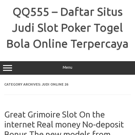
Skip
to
QQ555 – Daftar Situs
content
Judi Slot Poker Togel
Bola Online Terpercaya
Menu
CATEGORY ARCHIVES:
JUDI ONLINE 26
Great Grimoire Slot On the
internet Real money No-deposit
Bonus The new models from