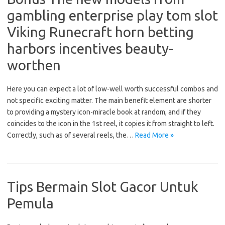
gambling enterprise play tom slot
Viking Runecraft horn betting
harbors incentives beauty-
worthen
Here you can expect a lot of low-well worth successful combos and
not specific exciting matter. The main benefit element are shorter
to providing a mystery icon-miracle book at random, and if they
coincides to the icon in the 1st reel, it copies it from straight to left.
Correctly, such as of several reels, the…
Read More »
Tips Bermain Slot Gacor Untuk
Pemula