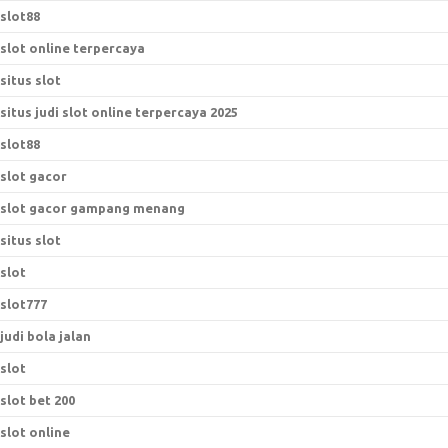
slot88
slot online terpercaya
situs slot
situs judi slot online terpercaya 2025
slot88
slot gacor
slot gacor gampang menang
situs slot
slot
slot777
judi bola jalan
slot
slot bet 200
slot online