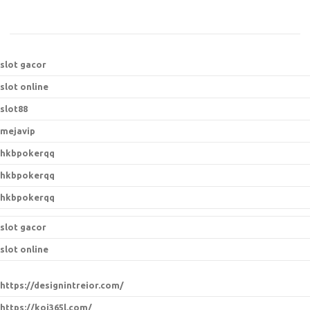
slot gacor
slot online
slot88
mejavip
hkbpokerqq
hkbpokerqq
hkbpokerqq
slot gacor
slot online
https://designintreior.com/
https://koi365l.com/