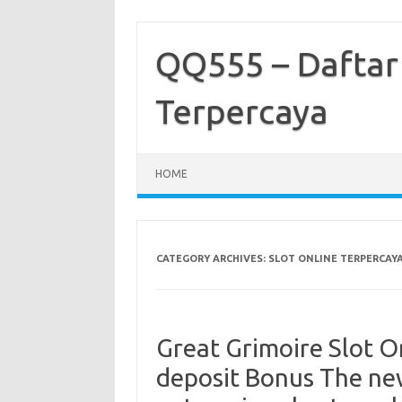
Skip
to
content
QQ555 – Daftar 
Terpercaya
HOME
CATEGORY ARCHIVES:
SLOT ONLINE TERPERCAY
Great Grimoire Slot O
deposit Bonus The ne