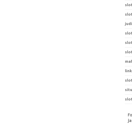
slo
slo
jud
slo
slo
slo
ma
link
slo
sit
slo
Fo
ja