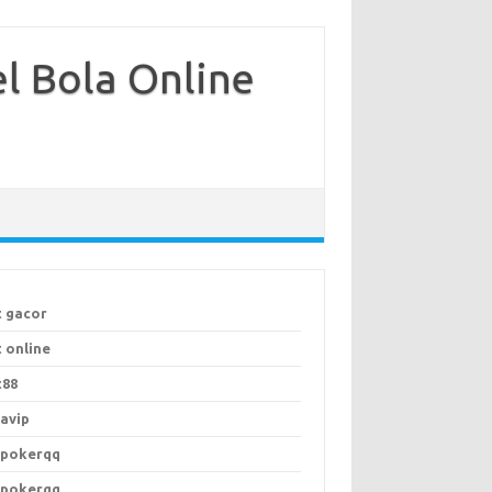
el Bola Online
t gacor
t online
t88
avip
bpokerqq
bpokerqq