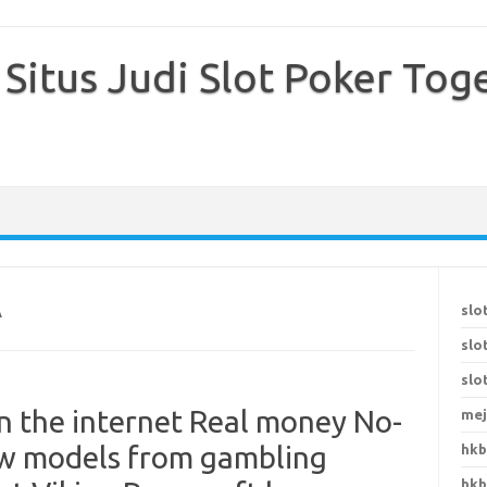
Situs Judi Slot Poker Tog
slo
A
slo
slo
n the internet Real money No-
mej
w models from gambling
hk
hk