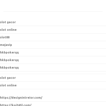
slot gacor
slot online
slot88
mejavip
hkbpokerqq
hkbpokerqq
hkbpokerqq
slot gacor
slot online
https://designintreior.com/
https://koi365l.com/