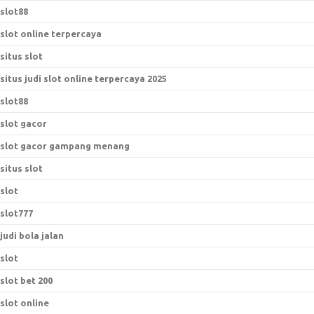
slot88
slot online terpercaya
situs slot
situs judi slot online terpercaya 2025
slot88
slot gacor
slot gacor gampang menang
situs slot
slot
slot777
judi bola jalan
slot
slot bet 200
slot online