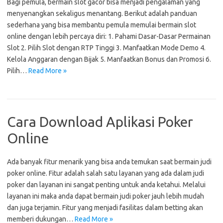
Bagi pemula, bermain slot gacor bisa menjadi pengalaman yang
menyenangkan sekaligus menantang. Berikut adalah panduan
sederhana yang bisa membantu pemula memulai bermain slot
online dengan lebih percaya diri: 1. Pahami Dasar-Dasar Permainan
Slot 2. Pilih Slot dengan RTP Tinggi 3. Manfaatkan Mode Demo 4.
Kelola Anggaran dengan Bijak 5. Manfaatkan Bonus dan Promosi 6.
Pilih…
Read More »
Cara Download Aplikasi Poker
Online
Ada banyak fitur menarik yang bisa anda temukan saat bermain judi
poker online. Fitur adalah salah satu layanan yang ada dalam judi
poker dan layanan ini sangat penting untuk anda ketahui. Melalui
layanan ini maka anda dapat bermain judi poker jauh lebih mudah
dan juga terjamin. Fitur yang menjadi fasilitas dalam betting akan
memberi dukungan…
Read More »