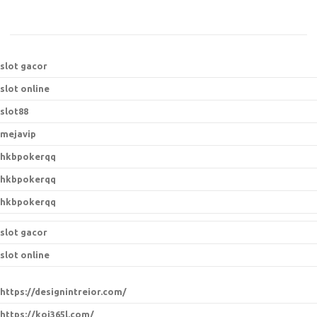
slot gacor
slot online
slot88
mejavip
hkbpokerqq
hkbpokerqq
hkbpokerqq
slot gacor
slot online
https://designintreior.com/
https://koi365l.com/