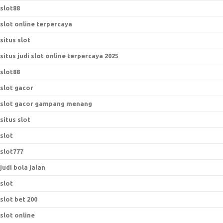
slot88
slot online terpercaya
situs slot
situs judi slot online terpercaya 2025
slot88
slot gacor
slot gacor gampang menang
situs slot
slot
slot777
judi bola jalan
slot
slot bet 200
slot online