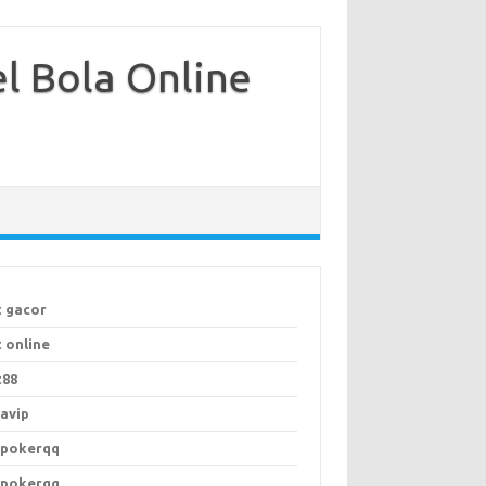
el Bola Online
t gacor
t online
t88
avip
bpokerqq
bpokerqq