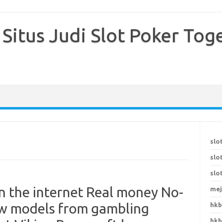
Situs Judi Slot Poker Tog
slo
slo
slo
n the internet Real money No-
mej
w models from gambling
hk
hk