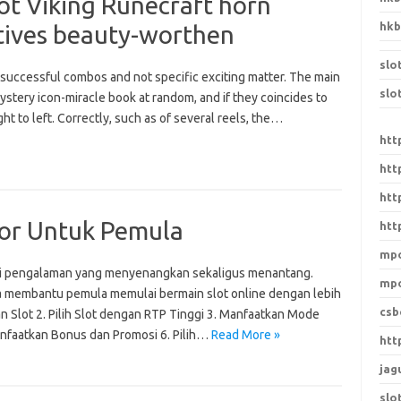
lot Viking Runecraft horn
hk
ntives beauty-worthen
slo
 successful combos and not specific exciting matter. The main
slo
ystery icon-miracle book at random, and if they coincides to
aight to left. Correctly, such as of several reels, the…
htt
htt
htt
cor Untuk Pemula
htt
mp
adi pengalaman yang menyenangkan sekaligus menantang.
mp
a membantu pemula memulai bermain slot online dengan lebih
cs
an Slot 2. Pilih Slot dengan RTP Tinggi 3. Manfaatkan Mode
anfaatkan Bonus dan Promosi 6. Pilih…
Read More »
htt
jag
slo