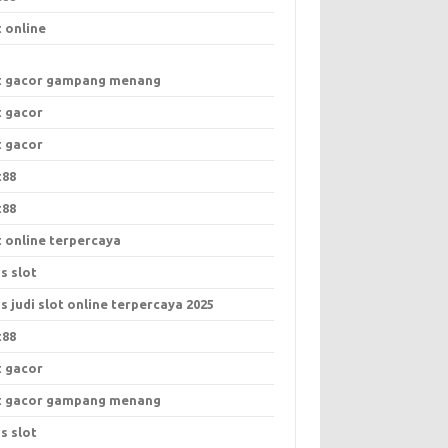
t online
t gacor gampang menang
t gacor
t gacor
t88
t88
t online terpercaya
us slot
us judi slot online terpercaya 2025
t88
t gacor
t gacor gampang menang
us slot