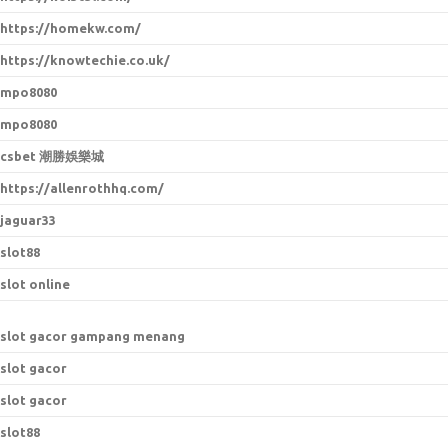
https://homekw.com/
https://knowtechie.co.uk/
mpo8080
mpo8080
csbet 潮勝娛樂城
https://allenrothhq.com/
jaguar33
slot88
slot online
slot gacor gampang menang
slot gacor
slot gacor
slot88