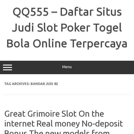
Skip
to
QQ555 – Daftar Situs
content
Judi Slot Poker Togel
Bola Online Terpercaya
Menu
TAG ARCHIVES:
BANDAR JUDI 82
Great Grimoire Slot On the
internet Real money No-deposit
Bonus The new models from