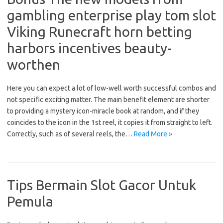
gambling enterprise play tom slot
Viking Runecraft horn betting
harbors incentives beauty-
worthen
Here you can expect a lot of low-well worth successful combos and
not specific exciting matter. The main benefit element are shorter
to providing a mystery icon-miracle book at random, and if they
coincides to the icon in the 1st reel, it copies it from straight to left.
Correctly, such as of several reels, the…
Read More »
Tips Bermain Slot Gacor Untuk
Pemula