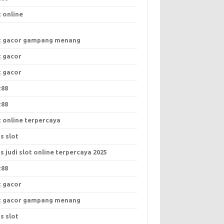
t online
t gacor gampang menang
t gacor
t gacor
t88
t88
t online terpercaya
us slot
us judi slot online terpercaya 2025
t88
t gacor
t gacor gampang menang
us slot