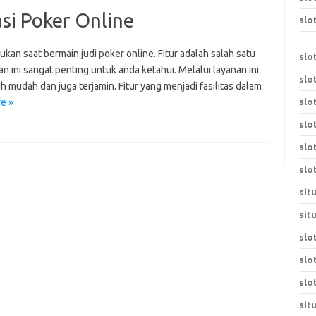
si Poker Online
slo
kan saat bermain judi poker online. Fitur adalah salah satu
slo
n ini sangat penting untuk anda ketahui. Melalui layanan ini
slo
h mudah dan juga terjamin. Fitur yang menjadi fasilitas dalam
e »
slo
slo
slo
slo
sit
sit
slo
slo
slo
sit