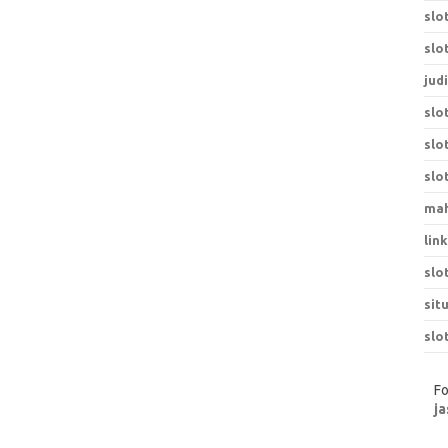
slo
slo
jud
slo
slo
slo
ma
link
slo
sit
slo
Fo
ja