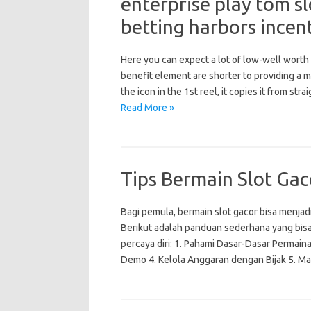
enterprise play tom s
betting harbors ince
Here you can expect a lot of low-well worth
benefit element are shorter to providing a m
the icon in the 1st reel, it copies it from str
Read More »
Tips Bermain Slot Ga
Bagi pemula, bermain slot gacor bisa menj
Berikut adalah panduan sederhana yang bis
percaya diri: 1. Pahami Dasar-Dasar Permain
Demo 4. Kelola Anggaran dengan Bijak 5. M