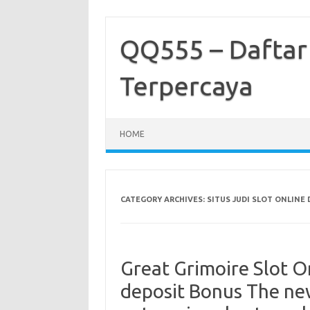
Skip
to
content
QQ555 – Daftar 
Terpercaya
HOME
CATEGORY ARCHIVES:
SITUS JUDI SLOT ONLINE
Great Grimoire Slot O
deposit Bonus The ne