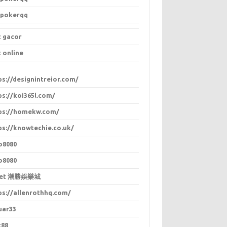
bpokerqq
t gacor
t online
ps://designintreior.com/
ps://koi365l.com/
ps://homekw.com/
ps://knowtechie.co.uk/
o8080
o8080
bet 潮勝娛樂城
ps://allenrothhq.com/
uar33
t88