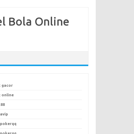
el Bola Online
t gacor
t online
t88
avip
bpokerqq
bpokerqq