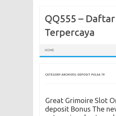
Skip
to
content
QQ555 – Daftar 
Terpercaya
HOME
CATEGORY ARCHIVES:
DEPOSIT PULSA 79
Great Grimoire Slot O
deposit Bonus The ne