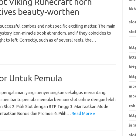
lot Viking Runecraft horn
hk
ntives beauty-worthen
slo
 successful combos and not specific exciting matter. The main
slo
ystery icon-miracle book at random, and if they coincides to
aight to left. Correctly, such as of several reels, the…
htt
htt
htt
cor Untuk Pemula
htt
mp
adi pengalaman yang menyenangkan sekaligus menantang.
mp
a membantu pemula memulai bermain slot online dengan lebih
cs
an Slot 2. Pilih Slot dengan RTP Tinggi 3. Manfaatkan Mode
anfaatkan Bonus dan Promosi 6. Pilih…
Read More »
htt
jag
slo