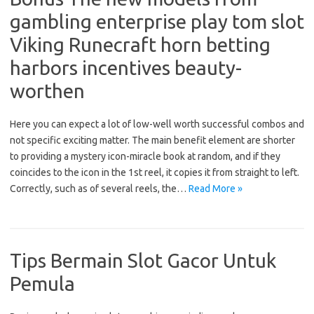
gambling enterprise play tom slot
Viking Runecraft horn betting
harbors incentives beauty-
worthen
Here you can expect a lot of low-well worth successful combos and
not specific exciting matter. The main benefit element are shorter
to providing a mystery icon-miracle book at random, and if they
coincides to the icon in the 1st reel, it copies it from straight to left.
Correctly, such as of several reels, the…
Read More »
Tips Bermain Slot Gacor Untuk
Pemula