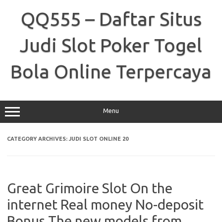
Skip
to
QQ555 – Daftar Situs
content
Judi Slot Poker Togel
Bola Online Terpercaya
Menu
CATEGORY ARCHIVES:
JUDI SLOT ONLINE 20
Great Grimoire Slot On the
internet Real money No-deposit
Bonus The new models from