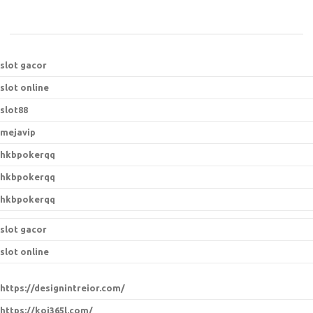
slot gacor
slot online
slot88
mejavip
hkbpokerqq
hkbpokerqq
hkbpokerqq
slot gacor
slot online
https://designintreior.com/
https://koi365l.com/