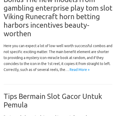
gambling enterprise play tom slot
Viking Runecraft horn betting
harbors incentives beauty-
worthen
Here you can expect a lot of low-well worth successful combos and
not specific exciting matter. The main benefit element are shorter
to providing a mystery icon-miracle book at random, and if they
coincides to the icon in the 1st reel, it copies it from straight to left.
Correctly, such as of several reels, the…
Read More »
Tips Bermain Slot Gacor Untuk
Pemula