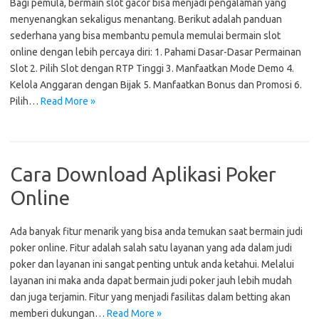
Bagi pemula, bermain slot gacor bisa menjadi pengalaman yang
menyenangkan sekaligus menantang. Berikut adalah panduan
sederhana yang bisa membantu pemula memulai bermain slot
online dengan lebih percaya diri: 1. Pahami Dasar-Dasar Permainan
Slot 2. Pilih Slot dengan RTP Tinggi 3. Manfaatkan Mode Demo 4.
Kelola Anggaran dengan Bijak 5. Manfaatkan Bonus dan Promosi 6.
Pilih…
Read More »
Cara Download Aplikasi Poker
Online
Ada banyak fitur menarik yang bisa anda temukan saat bermain judi
poker online. Fitur adalah salah satu layanan yang ada dalam judi
poker dan layanan ini sangat penting untuk anda ketahui. Melalui
layanan ini maka anda dapat bermain judi poker jauh lebih mudah
dan juga terjamin. Fitur yang menjadi fasilitas dalam betting akan
memberi dukungan…
Read More »