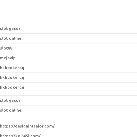
slot gacor
slot online
slot88
mejavip
hkbpokerqq
hkbpokerqq
hkbpokerqq
slot gacor
slot online
https://designintreior.com/
https://koi365l.com/