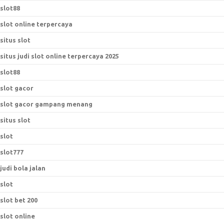
slot88
slot online terpercaya
situs slot
situs judi slot online terpercaya 2025
slot88
slot gacor
slot gacor gampang menang
situs slot
slot
slot777
judi bola jalan
slot
slot bet 200
slot online