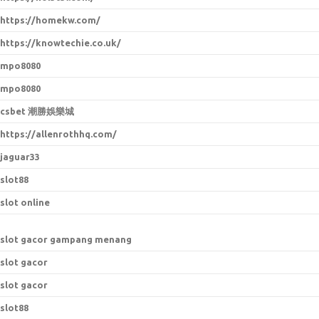
https://homekw.com/
https://knowtechie.co.uk/
mpo8080
mpo8080
csbet 潮勝娛樂城
https://allenrothhq.com/
jaguar33
slot88
slot online
slot gacor gampang menang
slot gacor
slot gacor
slot88