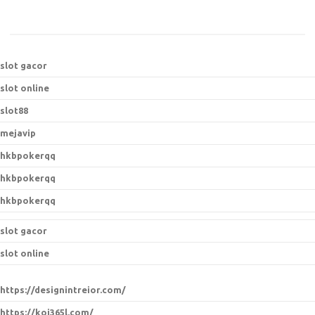
slot gacor
slot online
slot88
mejavip
hkbpokerqq
hkbpokerqq
hkbpokerqq
slot gacor
slot online
https://designintreior.com/
https://koi365l.com/