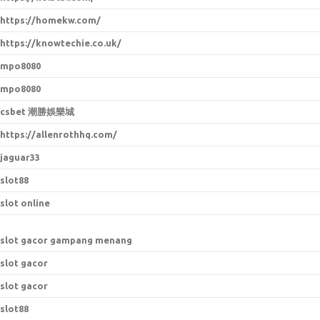
https://homekw.com/
https://knowtechie.co.uk/
mpo8080
mpo8080
csbet 潮勝娛樂城
https://allenrothhq.com/
jaguar33
slot88
slot online
slot gacor gampang menang
slot gacor
slot gacor
slot88