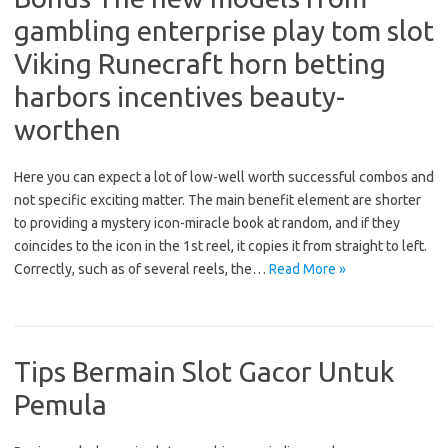
gambling enterprise play tom slot
Viking Runecraft horn betting
harbors incentives beauty-
worthen
Here you can expect a lot of low-well worth successful combos and
not specific exciting matter. The main benefit element are shorter
to providing a mystery icon-miracle book at random, and if they
coincides to the icon in the 1st reel, it copies it from straight to left.
Correctly, such as of several reels, the…
Read More »
Tips Bermain Slot Gacor Untuk
Pemula