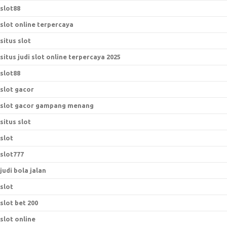
slot88
slot online terpercaya
situs slot
situs judi slot online terpercaya 2025
slot88
slot gacor
slot gacor gampang menang
situs slot
slot
slot777
judi bola jalan
slot
slot bet 200
slot online