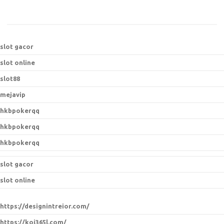
slot gacor
slot online
slot88
mejavip
hkbpokerqq
hkbpokerqq
hkbpokerqq
slot gacor
slot online
https://designintreior.com/
https://koi365l.com/