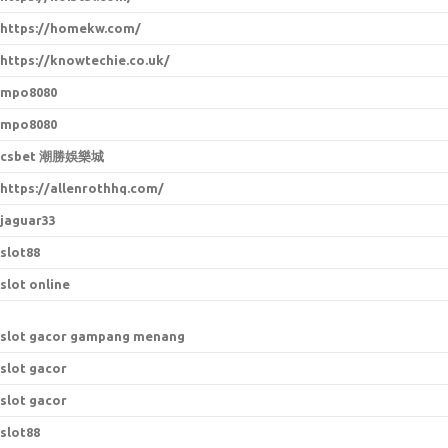
https://homekw.com/
https://knowtechie.co.uk/
mpo8080
mpo8080
csbet 潮勝娛樂城
https://allenrothhq.com/
jaguar33
slot88
slot online
slot gacor gampang menang
slot gacor
slot gacor
slot88