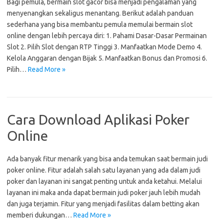
Bagi pemula, bermain slot gacor bisa menjadi pengalaman yang
menyenangkan sekaligus menantang. Berikut adalah panduan
sederhana yang bisa membantu pemula memulai bermain slot
online dengan lebih percaya diri: 1. Pahami Dasar-Dasar Permainan
Slot 2. Pilih Slot dengan RTP Tinggi 3. Manfaatkan Mode Demo 4.
Kelola Anggaran dengan Bijak 5. Manfaatkan Bonus dan Promosi 6.
Pilih…
Read More »
Cara Download Aplikasi Poker
Online
Ada banyak fitur menarik yang bisa anda temukan saat bermain judi
poker online. Fitur adalah salah satu layanan yang ada dalam judi
poker dan layanan ini sangat penting untuk anda ketahui. Melalui
layanan ini maka anda dapat bermain judi poker jauh lebih mudah
dan juga terjamin. Fitur yang menjadi fasilitas dalam betting akan
memberi dukungan…
Read More »