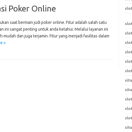
si Poker Online
slo
kan saat bermain judi poker online. Fitur adalah salah satu
slo
n ini sangat penting untuk anda ketahui. Melalui layanan ini
slo
h mudah dan juga terjamin. Fitur yang menjadi fasilitas dalam
e »
slo
slo
slo
slo
sit
sit
slo
slo
slo
sit