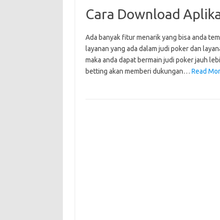
Cara Download Aplika
Ada banyak fitur menarik yang bisa anda temu
layanan yang ada dalam judi poker dan layana
maka anda dapat bermain judi poker jauh lebi
betting akan memberi dukungan…
Read Mor