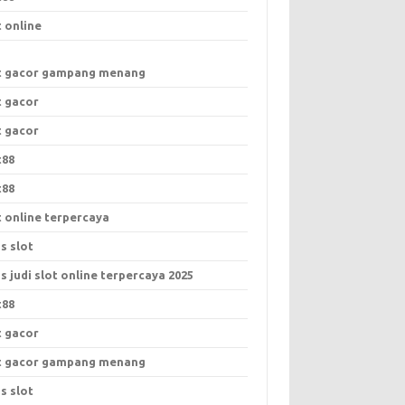
t online
t gacor gampang menang
t gacor
t gacor
t88
t88
t online terpercaya
us slot
us judi slot online terpercaya 2025
t88
t gacor
t gacor gampang menang
us slot