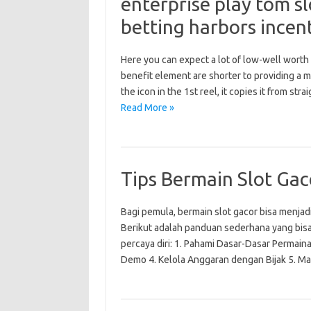
enterprise play tom s
betting harbors ince
Here you can expect a lot of low-well worth
benefit element are shorter to providing a m
the icon in the 1st reel, it copies it from str
Read More »
Tips Bermain Slot Ga
Bagi pemula, bermain slot gacor bisa menj
Berikut adalah panduan sederhana yang bis
percaya diri: 1. Pahami Dasar-Dasar Permain
Demo 4. Kelola Anggaran dengan Bijak 5. M