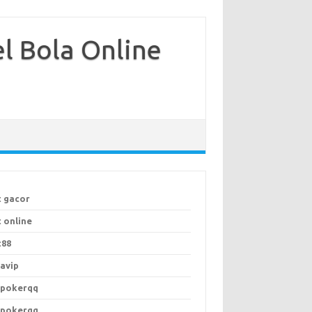
el Bola Online
t gacor
t online
t88
avip
bpokerqq
bpokerqq