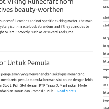
lot Viking Runecraft horn
hk
ntives beauty-worthen
slo
 successful combos and not specific exciting matter. The main
slo
ystery icon-miracle book at random, and if they coincides to
aight to left. Correctly, such as of several reels, the…
htt
htt
htt
cor Untuk Pemula
htt
mp
adi pengalaman yang menyenangkan sekaligus menantang.
mp
a membantu pemula memulai bermain slot online dengan lebih
cs
an Slot 2. Pilih Slot dengan RTP Tinggi 3. Manfaatkan Mode
anfaatkan Bonus dan Promosi 6. Pilih…
Read More »
htt
jag
slo