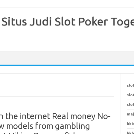
Situs Judi Slot Poker Tog
slo
slo
slo
n the internet Real money No-
mej
w models from gambling
hk
hk