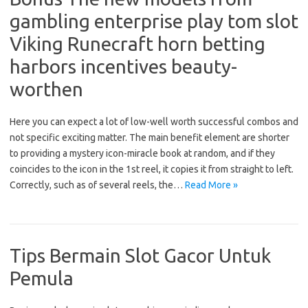
gambling enterprise play tom slot
Viking Runecraft horn betting
harbors incentives beauty-
worthen
Here you can expect a lot of low-well worth successful combos and
not specific exciting matter. The main benefit element are shorter
to providing a mystery icon-miracle book at random, and if they
coincides to the icon in the 1st reel, it copies it from straight to left.
Correctly, such as of several reels, the…
Read More »
Tips Bermain Slot Gacor Untuk
Pemula