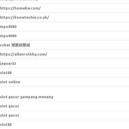
https://homekw.com/
https://knowtechie.co.uk/
mpo8080
mpo8080
csbet 潮勝娛樂城
https://allenrothhq.com/
jaguar33
slot88
slot online
slot gacor gampang menang
slot gacor
slot gacor
slot88