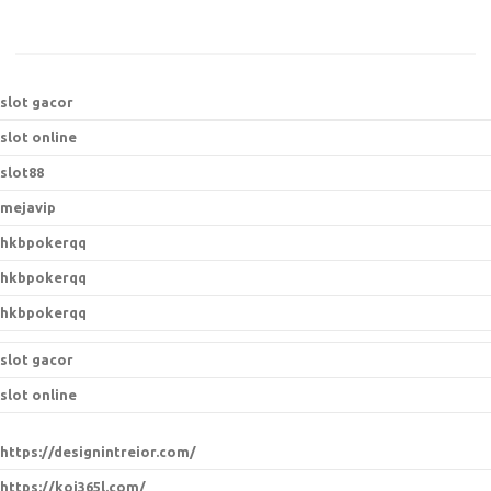
slot gacor
slot online
slot88
mejavip
hkbpokerqq
hkbpokerqq
hkbpokerqq
slot gacor
slot online
https://designintreior.com/
https://koi365l.com/