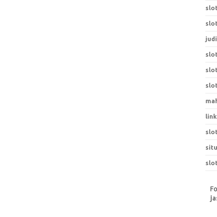
slo
slo
jud
slo
slo
slo
ma
link
slo
sit
slo
Fo
ja