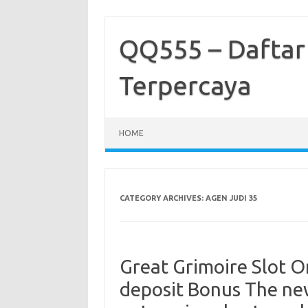
Skip
to
content
QQ555 – Daftar 
Terpercaya
HOME
CATEGORY ARCHIVES:
AGEN JUDI 35
Great Grimoire Slot O
deposit Bonus The ne