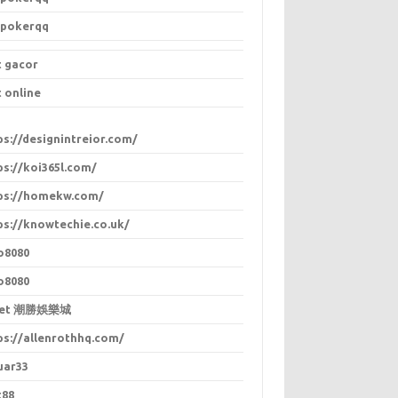
bpokerqq
t gacor
t online
ps://designintreior.com/
ps://koi365l.com/
ps://homekw.com/
ps://knowtechie.co.uk/
o8080
o8080
bet 潮勝娛樂城
ps://allenrothhq.com/
uar33
t88