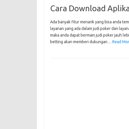
Cara Download Aplika
Ada banyak fitur menarik yang bisa anda temu
layanan yang ada dalam judi poker dan layana
maka anda dapat bermain judi poker jauh lebi
betting akan memberi dukungan…
Read Mor