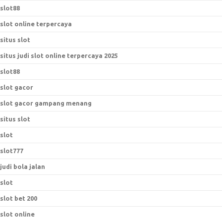
slot88
slot online terpercaya
situs slot
situs judi slot online terpercaya 2025
slot88
slot gacor
slot gacor gampang menang
situs slot
slot
slot777
judi bola jalan
slot
slot bet 200
slot online