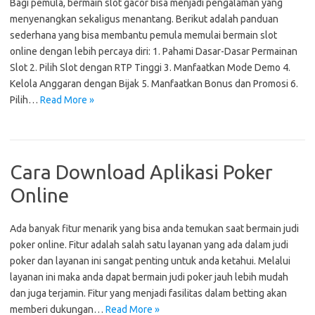
Bagi pemula, bermain slot gacor bisa menjadi pengalaman yang
menyenangkan sekaligus menantang. Berikut adalah panduan
sederhana yang bisa membantu pemula memulai bermain slot
online dengan lebih percaya diri: 1. Pahami Dasar-Dasar Permainan
Slot 2. Pilih Slot dengan RTP Tinggi 3. Manfaatkan Mode Demo 4.
Kelola Anggaran dengan Bijak 5. Manfaatkan Bonus dan Promosi 6.
Pilih…
Read More »
Cara Download Aplikasi Poker
Online
Ada banyak fitur menarik yang bisa anda temukan saat bermain judi
poker online. Fitur adalah salah satu layanan yang ada dalam judi
poker dan layanan ini sangat penting untuk anda ketahui. Melalui
layanan ini maka anda dapat bermain judi poker jauh lebih mudah
dan juga terjamin. Fitur yang menjadi fasilitas dalam betting akan
memberi dukungan…
Read More »