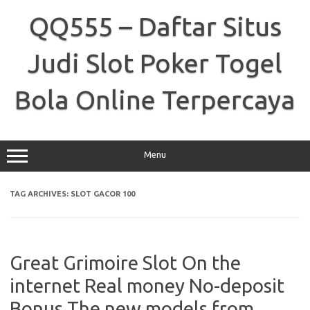
Skip
to
QQ555 – Daftar Situs
content
Judi Slot Poker Togel
Bola Online Terpercaya
Menu
TAG ARCHIVES:
SLOT GACOR 100
Great Grimoire Slot On the
internet Real money No-deposit
Bonus The new models from