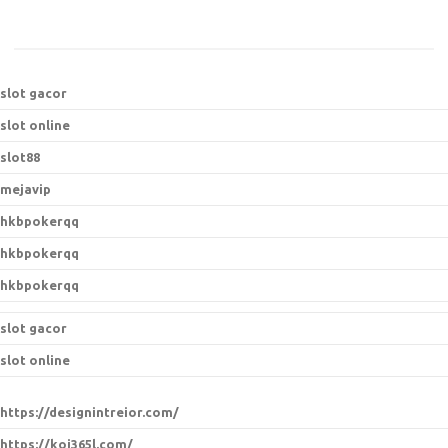
slot gacor
slot online
slot88
mejavip
hkbpokerqq
hkbpokerqq
hkbpokerqq
slot gacor
slot online
https://designintreior.com/
https://koi365l.com/