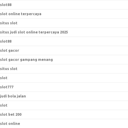
slot88
slot online terpercaya
situs slot
situs judi slot online terpercaya 2025
slot88
slot gacor
slot gacor gampang menang
situs slot
slot
slot777
judi bola jalan
slot
slot bet 200
slot online