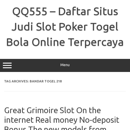
Skip
to
QQ555 – Daftar Situs
content
Judi Slot Poker Togel
Bola Online Terpercaya
Menu
TAG ARCHIVES:
BANDAR TOGEL 218
Great Grimoire Slot On the
internet Real money No-deposit
Bonus The new models from