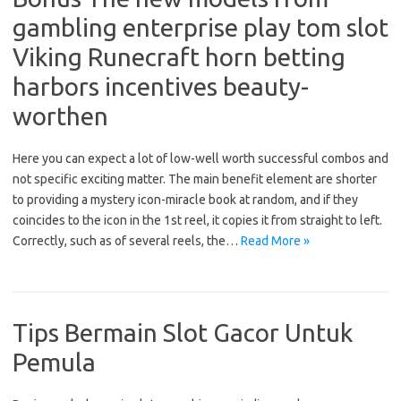
gambling enterprise play tom slot
Viking Runecraft horn betting
harbors incentives beauty-
worthen
Here you can expect a lot of low-well worth successful combos and
not specific exciting matter. The main benefit element are shorter
to providing a mystery icon-miracle book at random, and if they
coincides to the icon in the 1st reel, it copies it from straight to left.
Correctly, such as of several reels, the…
Read More »
Tips Bermain Slot Gacor Untuk
Pemula