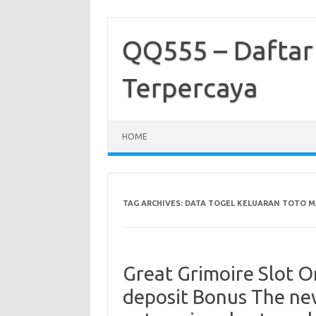
Skip
to
content
QQ555 – Daftar 
Terpercaya
HOME
TAG ARCHIVES:
DATA TOGEL KELUARAN TOTO 
Great Grimoire Slot O
deposit Bonus The ne