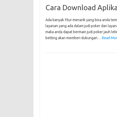
Cara Download Aplika
Ada banyak fitur menarik yang bisa anda temu
layanan yang ada dalam judi poker dan layana
maka anda dapat bermain judi poker jauh lebi
betting akan memberi dukungan…
Read Mor