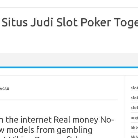
Situs Judi Slot Poker Tog
slo
MACAU
slo
slo
n the internet Real money No-
mej
w models from gambling
hk
hk