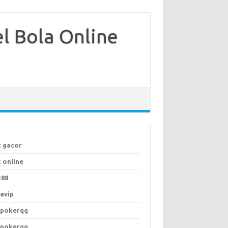
el Bola Online
t gacor
t online
t88
avip
bpokerqq
bpokerqq