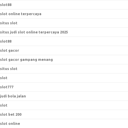
slot88
slot online terpercaya
situs slot
situs judi slot online terpercaya 2025
slot88
slot gacor
slot gacor gampang menang
situs slot
slot
slot777
judi bola jalan
slot
slot bet 200
slot online