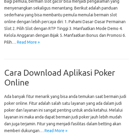
Bagi pemula, bermain slot gacor bisa menjadi pengalaman yang
menyenangkan sekaligus menantang. Berikut adalah panduan
sederhana yang bisa membantu pemula memulai bermain slot
online dengan lebih percaya diri: 1. Pahami Dasar-Dasar Permainan
Slot 2. Pilih Slot dengan RTP Tinggi 3. Manfaatkan Mode Demo 4.
Kelola Anggaran dengan Bijak 5. Manfaatkan Bonus dan Promosi 6.
Pilih…
Read More »
Cara Download Aplikasi Poker
Online
Ada banyak fitur menarik yang bisa anda temukan saat bermain judi
poker online. Fitur adalah salah satu layanan yang ada dalam judi
poker dan layanan ini sangat penting untuk anda ketahui. Melalui
layanan ini maka anda dapat bermain judi poker jauh lebih mudah
dan juga terjamin. Fitur yang menjadi fasilitas dalam betting akan
memberi dukungan…
Read More »