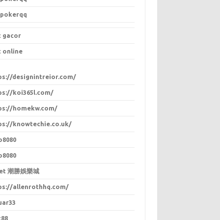
bpokerqq
t gacor
t online
ps://designintreior.com/
ps://koi365l.com/
ps://homekw.com/
ps://knowtechie.co.uk/
o8080
o8080
bet 潮勝娛樂城
ps://allenrothhq.com/
uar33
t88