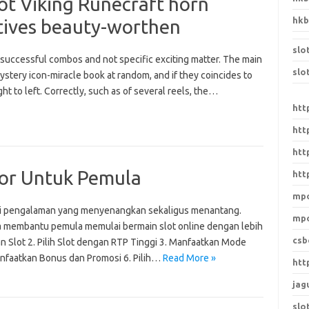
lot Viking Runecraft horn
hk
ntives beauty-worthen
slo
 successful combos and not specific exciting matter. The main
slo
ystery icon-miracle book at random, and if they coincides to
aight to left. Correctly, such as of several reels, the…
htt
htt
htt
cor Untuk Pemula
htt
mp
adi pengalaman yang menyenangkan sekaligus menantang.
mp
a membantu pemula memulai bermain slot online dengan lebih
cs
an Slot 2. Pilih Slot dengan RTP Tinggi 3. Manfaatkan Mode
anfaatkan Bonus dan Promosi 6. Pilih…
Read More »
htt
jag
slo