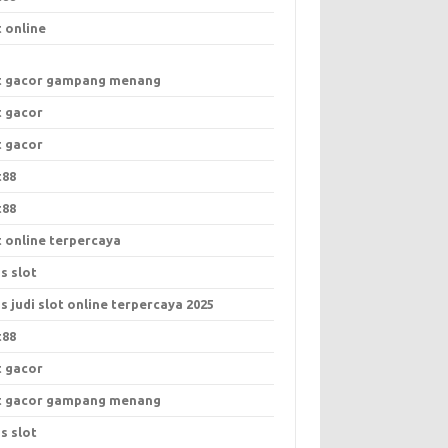
t online
t gacor gampang menang
t gacor
t gacor
t88
t88
t online terpercaya
us slot
us judi slot online terpercaya 2025
t88
t gacor
t gacor gampang menang
us slot