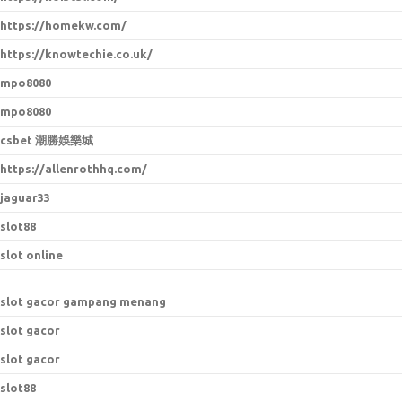
https://homekw.com/
https://knowtechie.co.uk/
mpo8080
mpo8080
csbet 潮勝娛樂城
https://allenrothhq.com/
jaguar33
slot88
slot online
slot gacor gampang menang
slot gacor
slot gacor
slot88