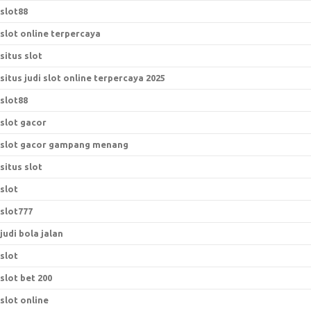
slot88
slot online terpercaya
situs slot
situs judi slot online terpercaya 2025
slot88
slot gacor
slot gacor gampang menang
situs slot
slot
slot777
judi bola jalan
slot
slot bet 200
slot online