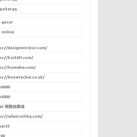
bpokerqq
t gacor
t online
ps://designintreior.com/
ps://koi365l.com/
ps://homekw.com/
ps://knowtechie.co.uk/
o8080
o8080
bet 潮勝娛樂城
ps://allenrothhq.com/
uar33
t88