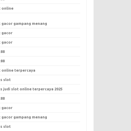
t online
t gacor gampang menang
t gacor
t gacor
t88
t88
t online terpercaya
us slot
us judi slot online terpercaya 2025
t88
t gacor
t gacor gampang menang
us slot