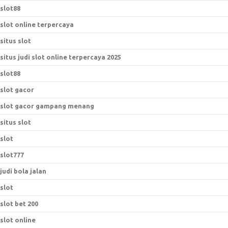
slot88
slot online terpercaya
situs slot
situs judi slot online terpercaya 2025
slot88
slot gacor
slot gacor gampang menang
situs slot
slot
slot777
judi bola jalan
slot
slot bet 200
slot online