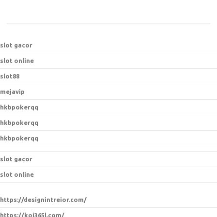
slot gacor
slot online
slot88
mejavip
hkbpokerqq
hkbpokerqq
hkbpokerqq
slot gacor
slot online
https://designintreior.com/
https://koi365l.com/