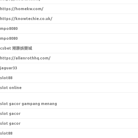
https://homekw.com/
https://knowtechie.co.uk/
mpo8080
mpo8080
csbet 潮勝娛樂城
https://allenrothhq.com/
jaguar33
slot88
slot online
slot gacor gampang menang
slot gacor
slot gacor
slot88