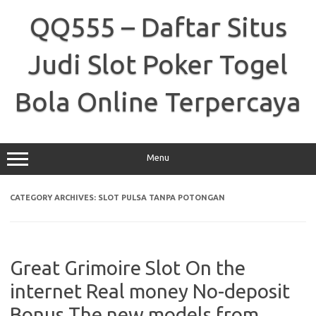
Skip
to
QQ555 – Daftar Situs
content
Judi Slot Poker Togel
Bola Online Terpercaya
Menu
CATEGORY ARCHIVES:
SLOT PULSA TANPA POTONGAN
Great Grimoire Slot On the
internet Real money No-deposit
Bonus The new models from