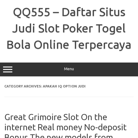
Skip
to
QQ555 – Daftar Situs
content
Judi Slot Poker Togel
Bola Online Terpercaya
Menu
CATEGORY ARCHIVES:
APAKAH IQ OPTION JUDI
Great Grimoire Slot On the
internet Real money No-deposit
Bonus The new models from