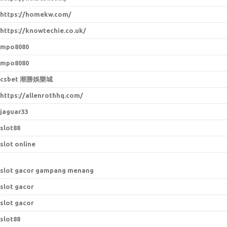
https://homekw.com/
https://knowtechie.co.uk/
mpo8080
mpo8080
csbet 潮勝娛樂城
https://allenrothhq.com/
jaguar33
slot88
slot online
slot gacor gampang menang
slot gacor
slot gacor
slot88