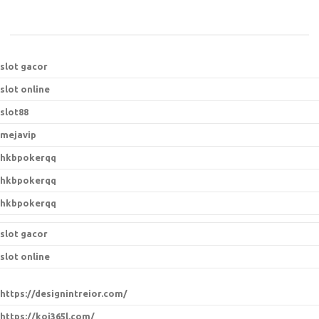
slot gacor
slot online
slot88
mejavip
hkbpokerqq
hkbpokerqq
hkbpokerqq
slot gacor
slot online
https://designintreior.com/
https://koi365l.com/