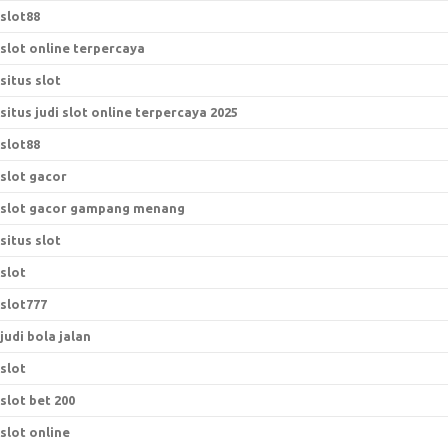
slot88
slot online terpercaya
situs slot
situs judi slot online terpercaya 2025
slot88
slot gacor
slot gacor gampang menang
situs slot
slot
slot777
judi bola jalan
slot
slot bet 200
slot online