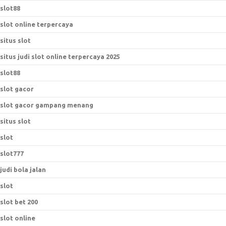
slot88
slot online terpercaya
situs slot
situs judi slot online terpercaya 2025
slot88
slot gacor
slot gacor gampang menang
situs slot
slot
slot777
judi bola jalan
slot
slot bet 200
slot online