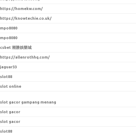
https://homekw.com/
https://knowtechie.co.uk/
mpo8080
mpo8080
csbet 潮勝娛樂城
https://allenrothhq.com/
jaguar33
slot88
slot online
slot gacor gampang menang
slot gacor
slot gacor
slot88