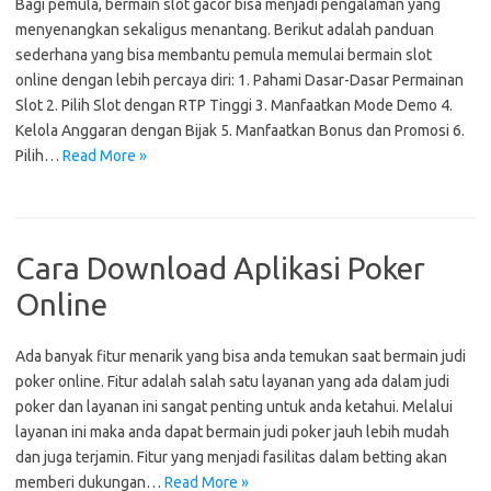
Bagi pemula, bermain slot gacor bisa menjadi pengalaman yang
menyenangkan sekaligus menantang. Berikut adalah panduan
sederhana yang bisa membantu pemula memulai bermain slot
online dengan lebih percaya diri: 1. Pahami Dasar-Dasar Permainan
Slot 2. Pilih Slot dengan RTP Tinggi 3. Manfaatkan Mode Demo 4.
Kelola Anggaran dengan Bijak 5. Manfaatkan Bonus dan Promosi 6.
Pilih…
Read More »
Cara Download Aplikasi Poker
Online
Ada banyak fitur menarik yang bisa anda temukan saat bermain judi
poker online. Fitur adalah salah satu layanan yang ada dalam judi
poker dan layanan ini sangat penting untuk anda ketahui. Melalui
layanan ini maka anda dapat bermain judi poker jauh lebih mudah
dan juga terjamin. Fitur yang menjadi fasilitas dalam betting akan
memberi dukungan…
Read More »