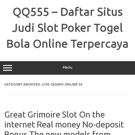
Skip
to
QQ555 – Daftar Situs
content
Judi Slot Poker Togel
Bola Online Terpercaya
Menu
CATEGORY ARCHIVES:
LIVE CASINO ONLINE 53
Great Grimoire Slot On the
internet Real money No-deposit
Bonus The new models from