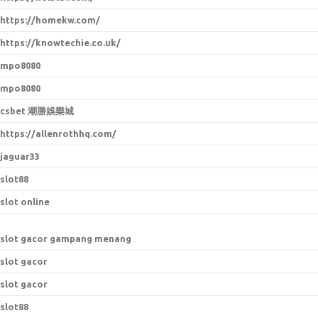
https://homekw.com/
https://knowtechie.co.uk/
mpo8080
mpo8080
csbet 潮勝娛樂城
https://allenrothhq.com/
jaguar33
slot88
slot online
slot gacor gampang menang
slot gacor
slot gacor
slot88