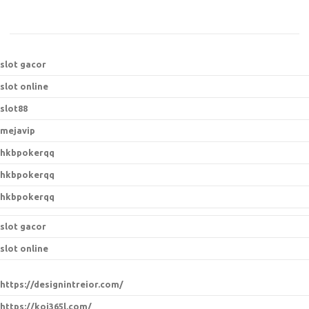
slot gacor
slot online
slot88
mejavip
hkbpokerqq
hkbpokerqq
hkbpokerqq
slot gacor
slot online
https://designintreior.com/
https://koi365l.com/