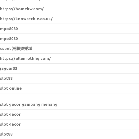
https://homekw.com/
https://knowtechie.co.uk/
mpo8080
mpo8080
csbet 潮勝娛樂城
https://allenrothhq.com/
jaguar33
slot88
slot online
slot gacor gampang menang
slot gacor
slot gacor
slot88