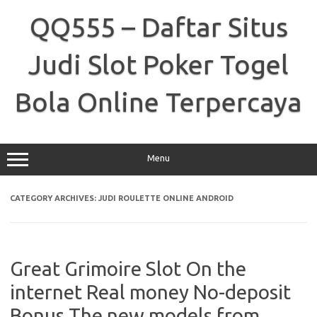
Skip
to
QQ555 – Daftar Situs
content
Judi Slot Poker Togel
Bola Online Terpercaya
Menu
CATEGORY ARCHIVES:
JUDI ROULETTE ONLINE ANDROID
Great Grimoire Slot On the
internet Real money No-deposit
Bonus The new models from