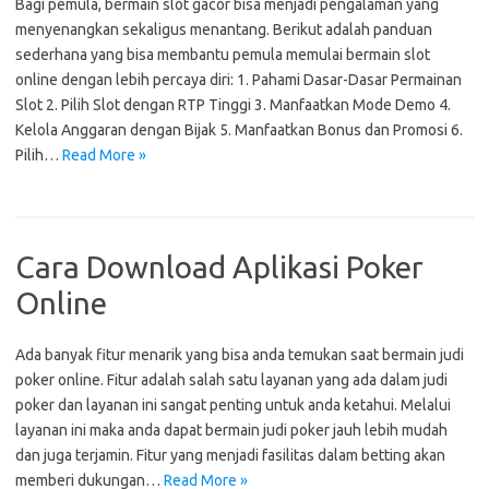
Bagi pemula, bermain slot gacor bisa menjadi pengalaman yang
menyenangkan sekaligus menantang. Berikut adalah panduan
sederhana yang bisa membantu pemula memulai bermain slot
online dengan lebih percaya diri: 1. Pahami Dasar-Dasar Permainan
Slot 2. Pilih Slot dengan RTP Tinggi 3. Manfaatkan Mode Demo 4.
Kelola Anggaran dengan Bijak 5. Manfaatkan Bonus dan Promosi 6.
Pilih…
Read More »
Cara Download Aplikasi Poker
Online
Ada banyak fitur menarik yang bisa anda temukan saat bermain judi
poker online. Fitur adalah salah satu layanan yang ada dalam judi
poker dan layanan ini sangat penting untuk anda ketahui. Melalui
layanan ini maka anda dapat bermain judi poker jauh lebih mudah
dan juga terjamin. Fitur yang menjadi fasilitas dalam betting akan
memberi dukungan…
Read More »