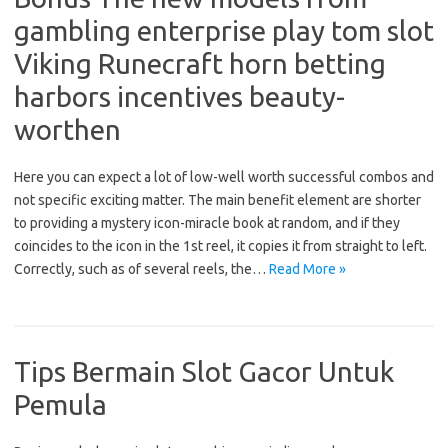
gambling enterprise play tom slot
Viking Runecraft horn betting
harbors incentives beauty-
worthen
Here you can expect a lot of low-well worth successful combos and
not specific exciting matter. The main benefit element are shorter
to providing a mystery icon-miracle book at random, and if they
coincides to the icon in the 1st reel, it copies it from straight to left.
Correctly, such as of several reels, the…
Read More »
Tips Bermain Slot Gacor Untuk
Pemula