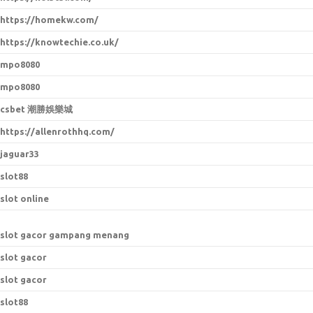
https://homekw.com/
https://knowtechie.co.uk/
mpo8080
mpo8080
csbet 潮勝娛樂城
https://allenrothhq.com/
jaguar33
slot88
slot online
slot gacor gampang menang
slot gacor
slot gacor
slot88