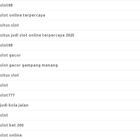
slot88
slot online terpercaya
situs slot
situs judi slot online terpercaya 2025
slot88
slot gacor
slot gacor gampang menang
situs slot
slot
slot777
judi bola jalan
slot
slot bet 200
slot online