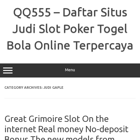
Skip
to
QQ555 – Daftar Situs
content
Judi Slot Poker Togel
Bola Online Terpercaya
Menu
CATEGORY ARCHIVES:
JUDI GAPLE
Great Grimoire Slot On the
internet Real money No-deposit
Bonus The new models from