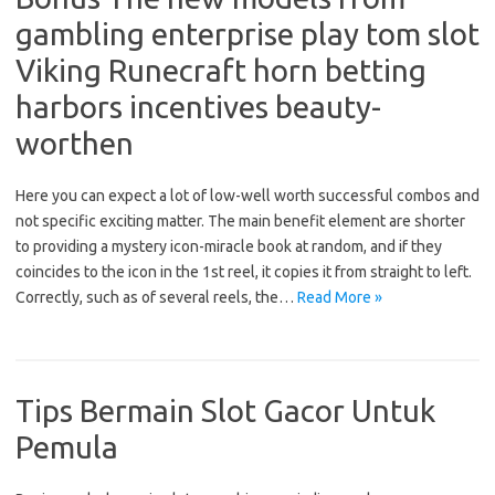
gambling enterprise play tom slot
Viking Runecraft horn betting
harbors incentives beauty-
worthen
Here you can expect a lot of low-well worth successful combos and
not specific exciting matter. The main benefit element are shorter
to providing a mystery icon-miracle book at random, and if they
coincides to the icon in the 1st reel, it copies it from straight to left.
Correctly, such as of several reels, the…
Read More »
Tips Bermain Slot Gacor Untuk
Pemula