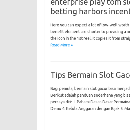
enterprise play tom s
betting harbors ince
Here you can expect a lot of low-well worth
benefit element are shorter to providing a m
the icon in the 1st reel, it copies it from str
Read More »
Tips Bermain Slot Ga
Bagi pemula, bermain slot gacor bisa menj
Berikut adalah panduan sederhana yang bis
percaya diri: 1. Pahami Dasar-Dasar Permain
Demo 4. Kelola Anggaran dengan Bijak 5. M