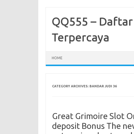
Skip
to
content
QQ555 – Daftar 
Terpercaya
HOME
CATEGORY ARCHIVES:
BANDAR JUDI 36
Great Grimoire Slot O
deposit Bonus The ne