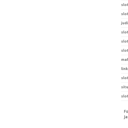
slo
slo
jud
slo
slo
slo
ma
link
slo
sit
slo
Fo
ja