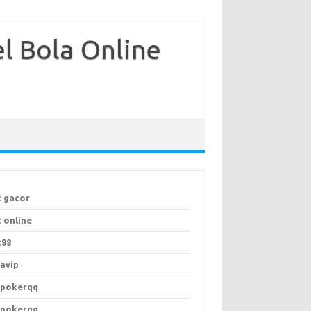
el Bola Online
t gacor
t online
t88
avip
bpokerqq
bpokerqq