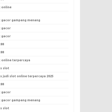
t online
t gacor gampang menang
t gacor
t gacor
t88
t88
t online terpercaya
us slot
us judi slot online terpercaya 2025
t88
t gacor
t gacor gampang menang
us slot