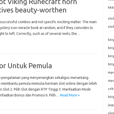
lot Viking Runecraft horn
hk
ntives beauty-worthen
slo
 successful combos and not specific exciting matter. The main
slo
ystery icon-miracle book at random, and if they coincides to
aight to left. Correctly, such as of several reels, the…
htt
htt
htt
cor Untuk Pemula
htt
mp
adi pengalaman yang menyenangkan sekaligus menantang.
mp
a membantu pemula memulai bermain slot online dengan lebih
cs
an Slot 2. Pilih Slot dengan RTP Tinggi 3. Manfaatkan Mode
anfaatkan Bonus dan Promosi 6. Pilih…
Read More »
htt
jag
slo