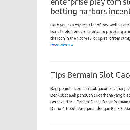
enterprise play tom s
betting harbors ince
Here you can expect a lot of low-well worth
benefit element are shorter to providing a m
the icon in the 1st reel, it copies it from str
Read More »
Tips Bermain Slot Ga
Bagi pemula, bermain slot gacor bisa menj
Berikut adalah panduan sederhana yang bis
percaya diri: 1. Pahami Dasar-Dasar Permain
Demo 4. Kelola Anggaran dengan Bijak 5. M