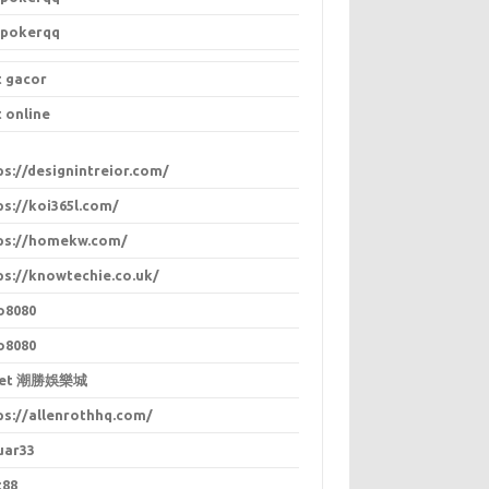
bpokerqq
t gacor
t online
ps://designintreior.com/
ps://koi365l.com/
ps://homekw.com/
ps://knowtechie.co.uk/
o8080
o8080
bet 潮勝娛樂城
ps://allenrothhq.com/
uar33
t88