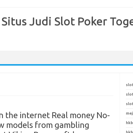
Situs Judi Slot Poker Tog
slo
slo
slo
n the internet Real money No-
mej
w models from gambling
hk
hk