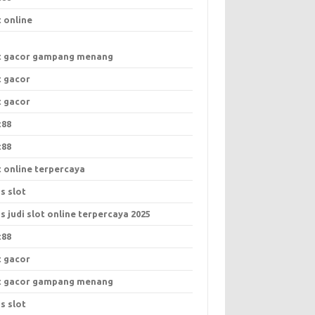
t online
t gacor gampang menang
t gacor
t gacor
t88
t88
t online terpercaya
us slot
us judi slot online terpercaya 2025
t88
t gacor
t gacor gampang menang
us slot