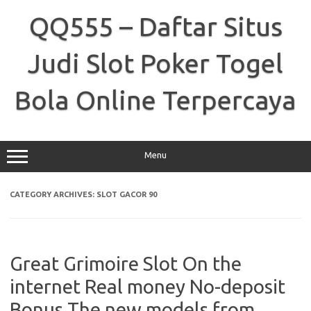
Skip
to
QQ555 – Daftar Situs
content
Judi Slot Poker Togel
Bola Online Terpercaya
Menu
CATEGORY ARCHIVES:
SLOT GACOR 90
Great Grimoire Slot On the
internet Real money No-deposit
Bonus The new models from