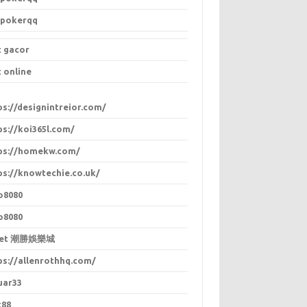
bpokerqq
t gacor
t online
ps://designintreior.com/
ps://koi365l.com/
ps://homekw.com/
ps://knowtechie.co.uk/
o8080
o8080
bet 潮勝娛樂城
ps://allenrothhq.com/
uar33
t88