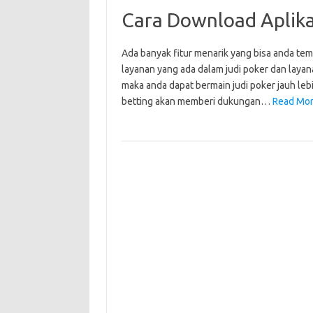
Cara Download Aplika
Ada banyak fitur menarik yang bisa anda temu
layanan yang ada dalam judi poker dan layana
maka anda dapat bermain judi poker jauh lebi
betting akan memberi dukungan…
Read Mor