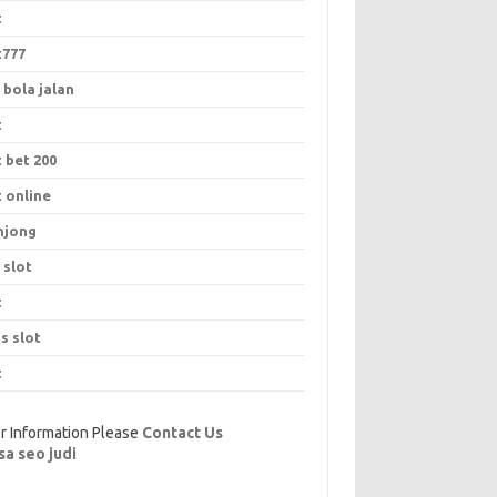
t
t777
i bola jalan
t
t bet 200
t online
hjong
 slot
t
us slot
t
r Information Please
Contact Us
sa seo judi