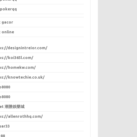
bpokerqq
t gacor
t online
ps://designintreior.com/
ps://koi365l.com/
ps://homekw.com/
ps://knowtechie.co.uk/
o8080
o8080
bet 潮勝娛樂城
ps://allenrothhq.com/
uar33
t88