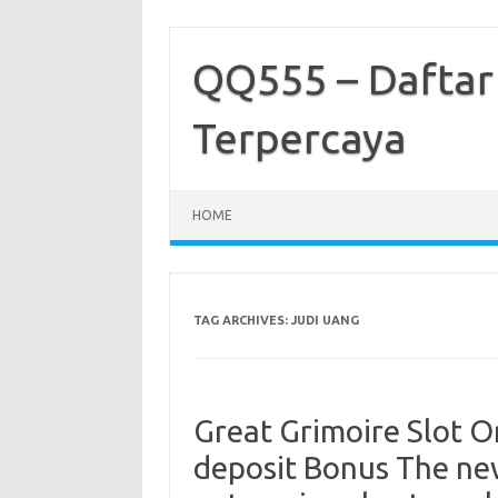
Skip
to
content
QQ555 – Daftar 
Terpercaya
HOME
TAG ARCHIVES:
JUDI UANG
Great Grimoire Slot O
deposit Bonus The ne