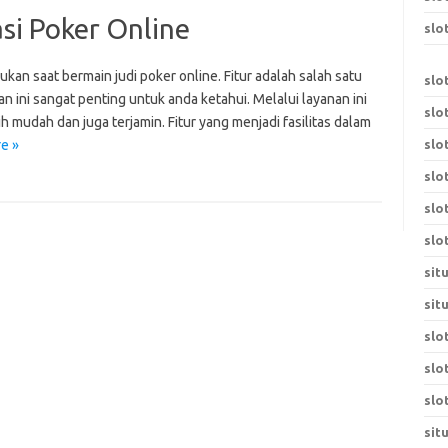
si Poker Online
slo
kan saat bermain judi poker online. Fitur adalah salah satu
slo
n ini sangat penting untuk anda ketahui. Melalui layanan ini
slo
h mudah dan juga terjamin. Fitur yang menjadi fasilitas dalam
e »
slo
slo
slo
slo
sit
sit
slo
slo
slo
sit