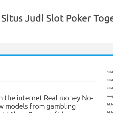
Situs Judi Slot Poker Tog
slo
slo
slo
n the internet Real money No-
mej
w models from gambling
hk
hk