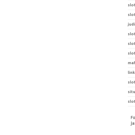
slo
slo
jud
slo
slo
slo
ma
link
slo
sit
slo
Fo
ja